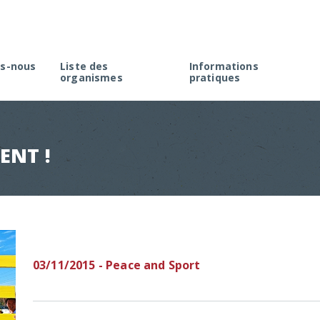
s-nous
Liste des
Informations
organismes
pratiques
rme
Créer une association à M
élection
Faire une demande d’agré
Rappel de la réglementati
ENT !
Appel à projets
03/11/2015 - Peace and Sport