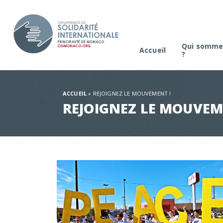
Qui somme
Accueil
?
La platefo
Comité de s
ACCUEIL
»
REJOIGNEZ LE MOUVEMENT !
REJOIGNEZ LE MOUVEM