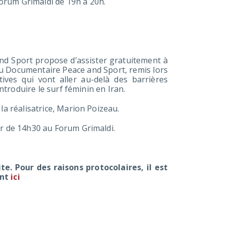
orum Grimaldi de 19h à 20h.
e and Sport propose d’assister gratuitement à
x du Documentaire Peace and Sport, remis lors
tives qui vont aller au-delà des barrières
introduire le surf féminin en Iran.
la réalisatrice, Marion Poizeau.
 partir de 14h30 au Forum Grimaldi.
e. Pour des raisons protocolaires, il est
ant
ici