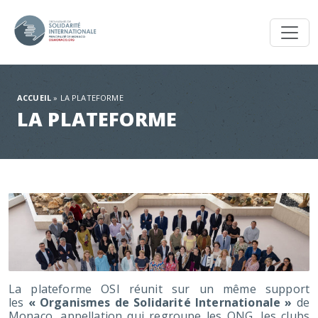
Toggl
ACCUEIL
»
LA PLATEFORME
LA PLATEFORME
La plateforme OSI réunit sur un même support
les
« Organismes de Solidarité Internationale »
de
Monaco, appellation qui regroupe les ONG, les clubs