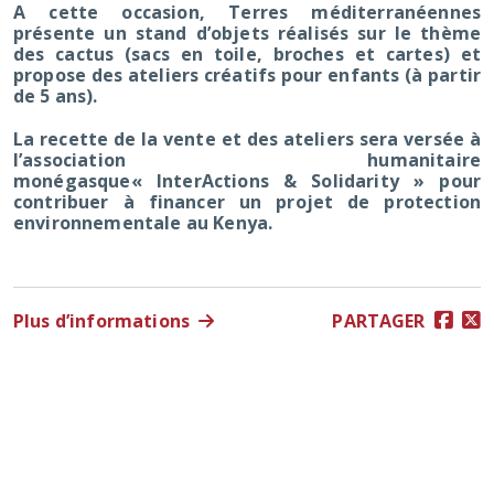
A cette occasion, Terres méditerranéennes
présente un stand d’objets réalisés sur le thème
des
c
a
c
t
u
s
(sacs en toile, broches et cartes) et
propose des
a
t
e
l
i
e
r
s
c
r
é
a
t
i
f
s
pour enfants (à partir
de 5 ans).
La recette de la vente et des ateliers sera versée à
l’association humanitaire
monégasque
« InterActions & Solidarity » pour
contribuer à financer un projet de protection
environnementale au Kenya.
Plus d’informations
PARTAGER