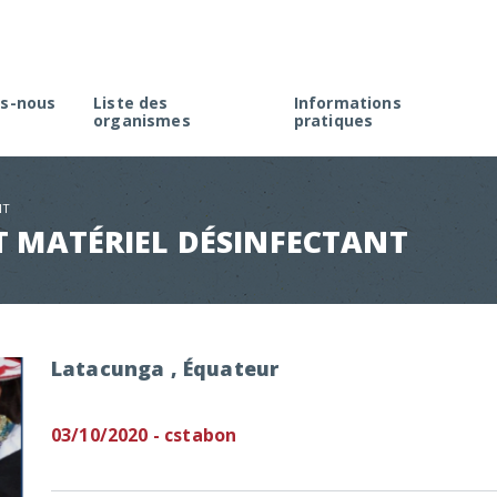
s-nous
Liste des
Informations
organismes
pratiques
rme
Créer une association à M
élection
Faire une demande d’agré
NT
Rappel de la réglementati
T MATÉRIEL DÉSINFECTANT
Appel à projets
Latacunga , Équateur
03/10/2020 - cstabon