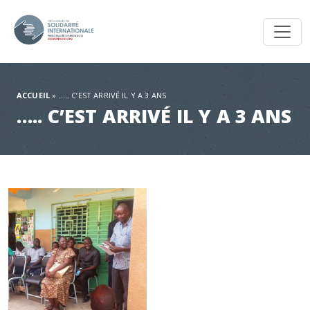
Toggl
ACCUEIL
»
….. C’EST ARRIVÉ IL Y A 3 ANS
….. C’EST ARRIVÉ IL Y A 3 ANS