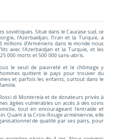
es soviétiques. Situé dans le Caucase sud, ce
orgie, l’Azerbaïdjan, l’Iran et la Turquie, a
6 millions d’Arméniens dans le monde nous
its avec l’Azerbaïdjan et la Turquie, et les
 25 000 morts et 500 000 sans-abris.
sous le seuil de pauvreté et le chômage y
’hommes quittent le pays pour trouver du
mmes et parfois les enfants, surtout dans le
famille.
Rossi di Monterela et de donateurs privés à
es âgées vulnérables un accès à des soins
micile, tout en encourageant l’entraide et
oin. Quant à la Croix-Rouge arménienne, elle
ganisationnel de qualité par ses pairs, pour
une première phase de 4 ans. Nous sommes