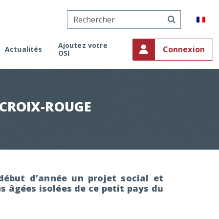
Ajoutez votre
Connexion
Actualités
OSI
onaco
ment
on
 CROIX-ROUGE
ébut d’année un projet social et
s âgées isolées de ce petit pays du