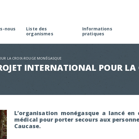
s-nous
Liste des
Informations
organismes
pratiques
rme
Créer une association à M
élection
Faire une demande d’agré
POUR LA CROIX-ROUGE MONÉGASQUE
Rappel de la réglementati
ROJET INTERNATIONAL POUR LA
Appel à projets
L’organisation monégasque a lancé en d
médical pour porter secours aux personne
Caucase.