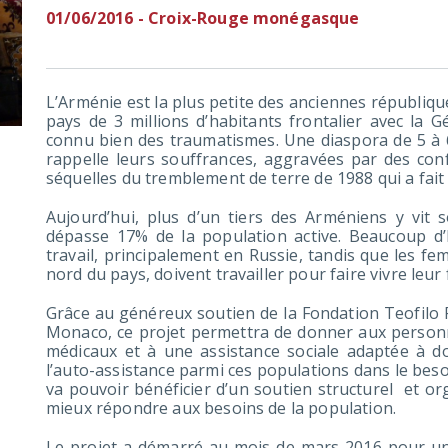
01/06/2016 - Croix-Rouge monégasque
L’Arménie est la plus petite des anciennes républiqu
pays de 3 millions d’habitants frontalier avec la Gé
connu bien des traumatismes. Une diaspora de 5 à 
rappelle leurs souffrances, aggravées par des confl
séquelles du tremblement de terre de 1988 qui a fait
Aujourd’hui, plus d’un tiers des Arméniens y vit 
dépasse 17% de la population active. Beaucoup d
travail, principalement en Russie, tandis que les fe
nord du pays, doivent travailler pour faire vivre leur 
Grâce au généreux soutien de la Fondation Teofilo 
Monaco, ce projet permettra de donner aux personn
médicaux et à une assistance sociale adaptée à do
l’auto-assistance parmi ces populations dans le bes
va pouvoir bénéficier d’un soutien structurel et or
mieux répondre aux besoins de la population.
Le projet a démarré au mois de mars 2016 pour 