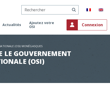
Ajoutez votre
Connexion
Actualités
OSI
onaco
ment
NATIONALE (OSI) MONÉGASQUES
on
RE LE GOUVERNEMENT
IONALE (OSI)