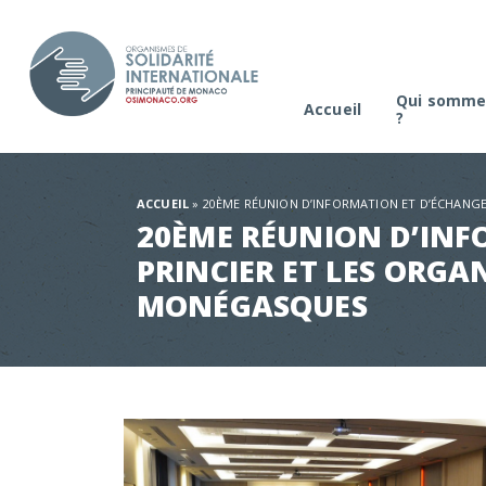
Qui somme
Accueil
?
La platefo
Comité de s
ACCUEIL
»
20ÈME RÉUNION D’INFORMATION ET D’ÉCHANGE
20ÈME RÉUNION D’INF
PRINCIER ET LES ORGA
MONÉGASQUES