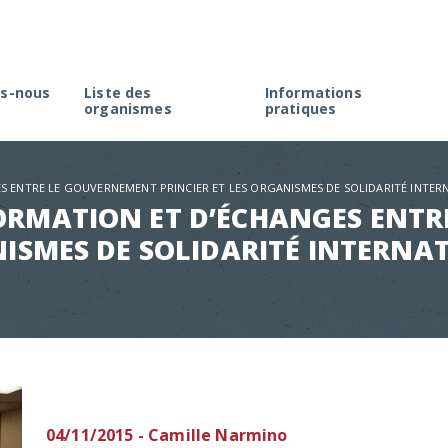
s-nous
Liste des
Informations
organismes
pratiques
rme
Créer une association à M
élection
Faire une demande d’agré
S ENTRE LE GOUVERNEMENT PRINCIER ET LES ORGANISMES DE SOLIDARITÉ INTER
Rappel de la réglementati
ORMATION ET D’ÉCHANGES ENT
Appel à projets
NISMES DE SOLIDARITÉ INTERNAT
04/11/2015 - Camille Narmino