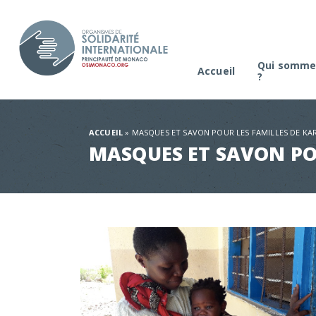
Qui somme
Accueil
?
La platefo
Comité de s
ACCUEIL
»
MASQUES ET SAVON POUR LES FAMILLES DE K
MASQUES ET SAVON PO