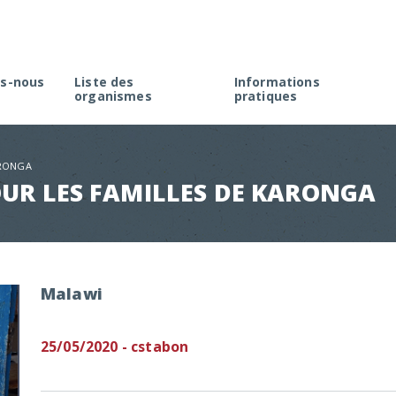
s-nous
Liste des
Informations
organismes
pratiques
rme
Créer une association à M
élection
Faire une demande d’agré
ARONGA
Rappel de la réglementati
UR LES FAMILLES DE KARONGA
Appel à projets
Malawi
25/05/2020 - cstabon