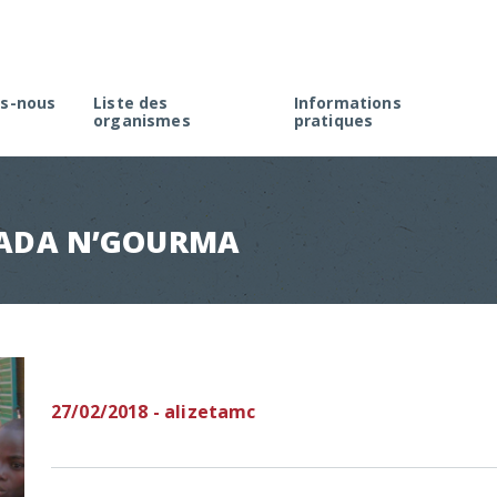
s-nous
Liste des
Informations
organismes
pratiques
rme
Créer une association à M
élection
Faire une demande d’agré
Rappel de la réglementati
FADA N’GOURMA
Appel à projets
27/02/2018 - alizetamc